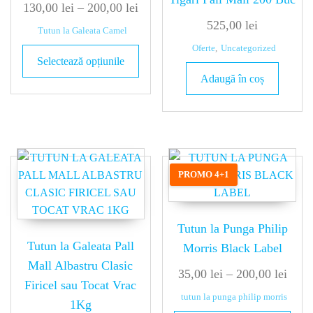
130,00
lei
–
200,00
lei
525,00
lei
Tutun la Galeata Camel
Oferte
,
Uncategorized
Selectează opțiunile
Adaugă în coș
PROMO 4+1
Tutun la Punga Philip
Tutun la Galeata Pall
Morris Black Label
Mall Albastru Clasic
35,00
lei
–
200,00
lei
Firicel sau Tocat Vrac
tutun la punga philip morris
1Kg