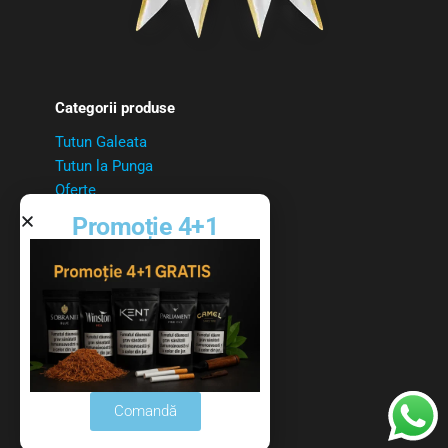
Categorii produse
Tutun Galeata
Tutun la Punga
Oferte
Aparate Tigari
Promoție 4+1
Tuburi Tigari
Linkuri utile
Politica de confidentialitate
Politica cookies
Livrare si Plati
Comandă
Politica de retur