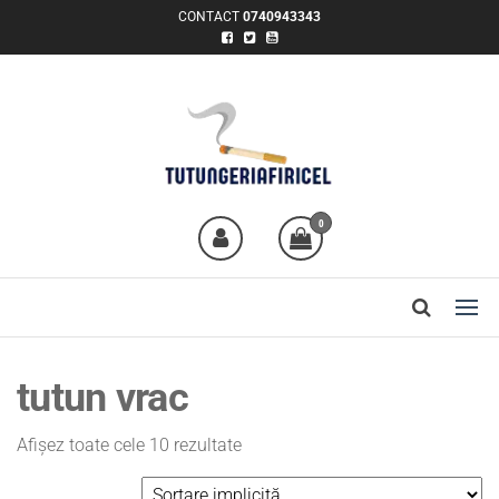
CONTACT
0740943343
TUTUNGERIA FIRICEL
Tutun la găleată și tutun la
pungă
0
tutun vrac
Afișez toate cele 10 rezultate