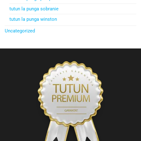
tutun la punga sobranie
tutun la punga winston
Uncategorized