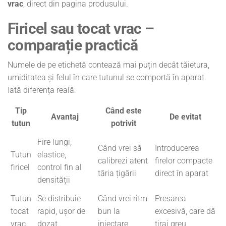
vrac
, direct din pagina produsului.
Firicel sau tocat vrac –
comparație practică
Numele de pe etichetă contează mai puțin decât tăietura,
umiditatea și felul în care tutunul se comportă în aparat.
Iată diferența reală:
Tip
Când este
Avantaj
De evitat
tutun
potrivit
Fire lungi,
Când vrei să
Introducerea
Tutun
elastice,
calibrezi atent
firelor compacte
firicel
control fin al
tăria țigării
direct în aparat
densității
Tutun
Se distribuie
Când vrei ritm
Presarea
tocat
rapid, ușor de
bun la
excesivă, care dă
vrac
dozat
injectare
tiraj greu