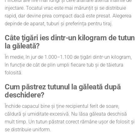
Firicelul are fire mai lungi și cere afânare atentă înainte de
injectare. Tocatul vrac este mai mărunțit și se distribuie
rapid, dar devine prea compact dacă este presat. Alegerea
depinde de aparat, tuburi și preferința pentru tiraj.
Câte țigări ies dintr-un kilogram de tutun
la găleată?
În medie, în jur de 1.000–1.100 de țigări dintr-un kilogram,
în funcție de cât de plin umpli fiecare tub și de tăietura
folosită.
Cum păstrez tutunul la găleată după
deschidere?
Închide capacul bine și ține recipientul ferit de soare,
căldură și umiditate excesivă. Nu lăsa găleata deschisă
mult timp. Un tutun păstrat corect rămâne ușor de folosit și
se distribuie uniform.