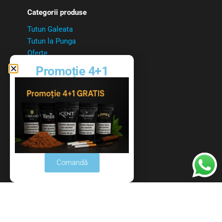
Categorii produse
Tutun Galeata
Tutun la Punga
Oferte
Aparate Tigari
Promoție 4+1
Tuburi Tigari
Linkuri utile
Politica de confidentialitate
Politica cookies
Livrare si Plati
Comandă
Politica de retur
Contact:
0740943343