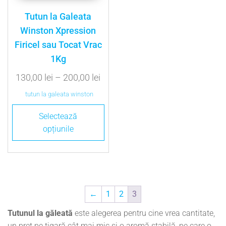
Tutun la Galeata
Winston Xpression
Firicel sau Tocat Vrac
1Kg
130,00
lei
–
200,00
lei
tutun la galeata winston
Selectează
opțiunile
←
1
2
3
Tutunul la găleată
este alegerea pentru cine vrea cantitate,
un preț pe țigară cât mai mic și o aromă stabilă, pe care o