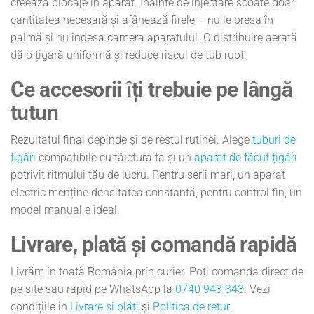
creează blocaje în aparat. Înainte de injectare scoate doar
cantitatea necesară și afânează firele – nu le presa în
palmă și nu îndesa camera aparatului. O distribuire aerată
dă o țigară uniformă și reduce riscul de tub rupt.
Ce accesorii îți trebuie pe lângă
tutun
Rezultatul final depinde și de restul rutinei. Alege
tuburi de
țigări
compatibile cu tăietura ta și un
aparat de făcut țigări
potrivit ritmului tău de lucru. Pentru serii mari, un aparat
electric menține densitatea constantă; pentru control fin, un
model manual e ideal.
Livrare, plată și comandă rapidă
Livrăm în toată România prin curier. Poți comanda direct de
pe site sau rapid pe WhatsApp la
0740 943 343
. Vezi
condițiile în
Livrare și plăți
și
Politica de retur
.