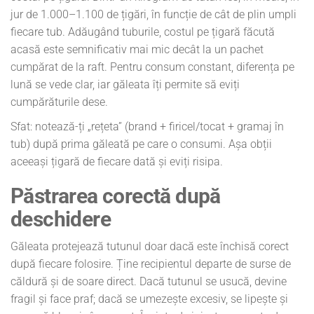
jur de 1.000–1.100 de țigări, în funcție de cât de plin umpli
fiecare tub. Adăugând tuburile, costul pe țigară făcută
acasă este semnificativ mai mic decât la un pachet
cumpărat de la raft. Pentru consum constant, diferența pe
lună se vede clar, iar găleata îți permite să eviți
cumpărăturile dese.
Sfat: notează-ți „rețeta” (brand + firicel/tocat + gramaj în
tub) după prima găleată pe care o consumi. Așa obții
aceeași țigară de fiecare dată și eviți risipa.
Păstrarea corectă după
deschidere
Găleata protejează tutunul doar dacă este închisă corect
după fiecare folosire. Ține recipientul departe de surse de
căldură și de soare direct. Dacă tutunul se usucă, devine
fragil și face praf; dacă se umezește excesiv, se lipește și