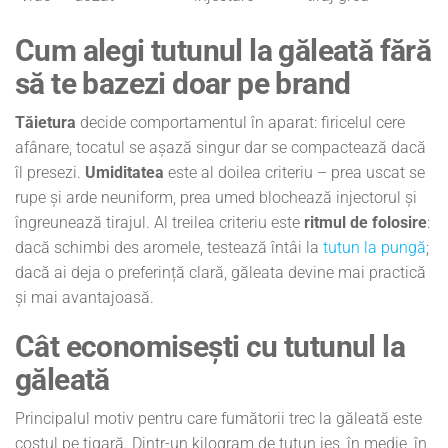
Cum alegi tutunul la găleată fără
să te bazezi doar pe brand
Tăietura
decide comportamentul în aparat: firicelul cere
afânare, tocatul se așază singur dar se compactează dacă
îl presezi.
Umiditatea
este al doilea criteriu – prea uscat se
rupe și arde neuniform, prea umed blochează injectorul și
îngreunează tirajul. Al treilea criteriu este
ritmul de folosire
:
dacă schimbi des aromele, testează întâi la
tutun la pungă
;
dacă ai deja o preferință clară, găleata devine mai practică
și mai avantajoasă.
Cât economisești cu tutunul la
găleată
Principalul motiv pentru care fumătorii trec la găleată este
costul pe țigară. Dintr-un kilogram de tutun ies, în medie, în