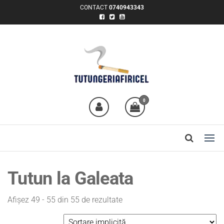
CONTACT
0740943343
TUTUNGERIA FIRICEL
Tutun la găleată și tutun la
pungă
0
Tutun la Galeata
Afișez 49 - 55 din 55 de rezultate