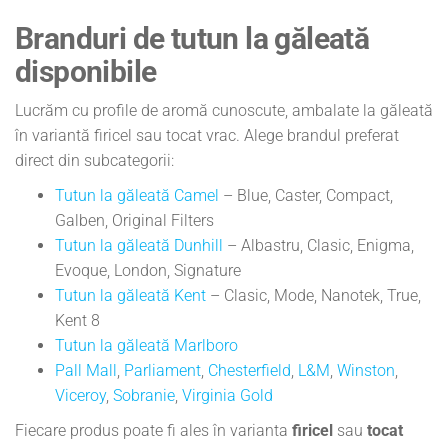
Branduri de tutun la găleată
disponibile
Lucrăm cu profile de aromă cunoscute, ambalate la găleată
în variantă firicel sau tocat vrac. Alege brandul preferat
direct din subcategorii:
Tutun la găleată Camel
– Blue, Caster, Compact,
Galben, Original Filters
Tutun la găleată Dunhill
– Albastru, Clasic, Enigma,
Evoque, London, Signature
Tutun la găleată Kent
– Clasic, Mode, Nanotek, True,
Kent 8
Tutun la găleată Marlboro
Pall Mall
,
Parliament
,
Chesterfield
,
L&M
,
Winston
,
Viceroy
,
Sobranie
,
Virginia Gold
Fiecare produs poate fi ales în varianta
firicel
sau
tocat