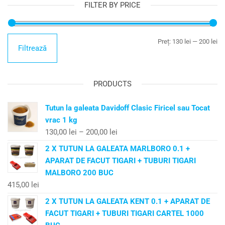
FILTER BY PRICE
Preț:
130 lei
—
200 lei
Filtrează
PRODUCTS
Tutun la galeata Davidoff Clasic Firicel sau Tocat
vrac 1 kg
130,00
lei
–
200,00
lei
2 X TUTUN LA GALEATA MARLBORO 0.1 +
APARAT DE FACUT TIGARI + TUBURI TIGARI
MALBORO 200 BUC
415,00
lei
2 X TUTUN LA GALEATA KENT 0.1 + APARAT DE
FACUT TIGARI + TUBURI TIGARI CARTEL 1000