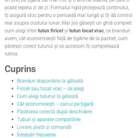
poate repeta zi de zi. Formatul rigid protejează conținutul,
îți asigură stoc pentru o perioadă mai lungă și îți dă control
real asupra costului lunar. Mai jos găsești un ghid complet:
cum alegi între
tutun firicel
și
tutun tocat vrac
, ce branduri
avem, cât economisești față de țigările de la pachet, cum
păstrezi corect tutunul și ce accesorii îți completează
rutina.
Cuprins
Branduri disponibile la găleată
Firicel sau tocat vrac – ce alegi
Cum alegi tutunul la găleată
Cât economisești – calcul pe țigară
Păstrarea corectă după deschidere
Tuburi și aparate compatibile
Livrare, plată și comandă
Întrebări frecvente